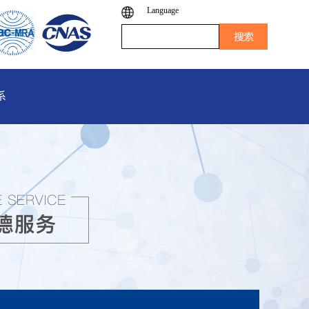
Language
系