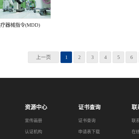
疗器械指令(MDD)
上一页
1
2
3
4
5
6
资源中心
证书查询
联
宣传画册
证书查询
联
认证机构
申请表下载
在