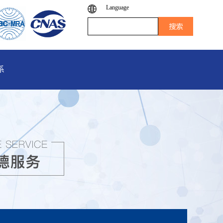
Language
系