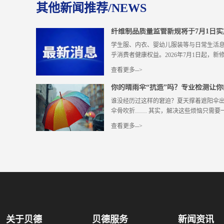
其他新闻推荐/NEWS
纤维制品质量监管新规将于7月1日实
学生服、内衣、婴幼儿服装等与日常生活
乎消费者健康权益。2026年7月1日起，新修订
查看更多-->
纤维制品质量监督管理办法》（以下简称
你的晴雨伞“抗造”吗？专业检测让你的
有GB 18383—2025《絮用纤维制品通
谁没经历过这样的窘迫？夏天撑着遮阳伞
核心要点 一、适用范围全面扩容 新规将
伞骨吹折…… 其实，解决这些烦恼只需要一把
服、面料”三类，扩大至所有生活用纤维制
类覆盖。 同时明确一次性使用卫生用品、
查看更多-->
产品不适用本办法。 二、原料管控再加码
谱的晴雨伞，它能像 “移动小城堡” 一样
基，新规细化禁限用要求，从源头杜绝隐患：
适配”，让每一次出行都更从容。 晴雨伞的“
过的殡葬用纤维制品、来自传染病疫区无
雨”，伞面材质通常注重防水性，但防晒能
止进口的废旧纤维制品以及其他被有毒有
可能因材质透光导致闷热。遮阳伞的核心作
规定的其他禁止用于加工制作纤维制品的物质
（如银胶、黑胶等），能阻隔 90% 以上
絮用纤维制品的填充物、铺垫物原料，不
遇到雨天可能渗水。“晴雨伞”顾名思义，
者再加工纤维、手扯长度为13mm 以下的
功能，名称直接体现了其 “一伞两用” 的核心特
纤维制品下脚、再加工纤维、未洗净的动
2015《伞类产品安全通用技术条件》：
的其他禁止用于生活用絮用纤维制品填充物、
关于贝德
贝德服务
新闻资讯
持式伞和固定式伞伞类产品，不适用于儿童伞。 G