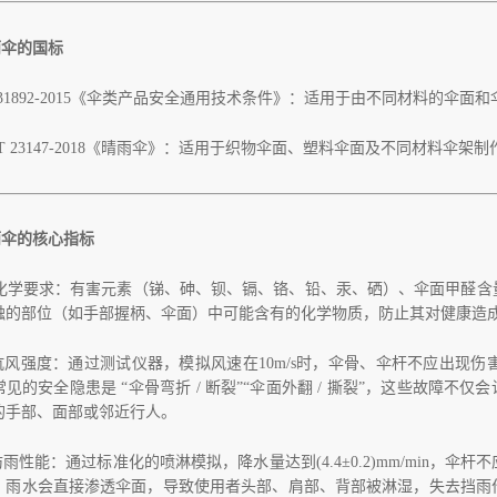
雨伞的国标
 31892-2015《伞类产品安全通用技术条件》：适用于由不同材料的
/T 23147-2018《晴雨伞》：适用于织物伞面、塑料伞面及不同材料伞架
的核心指标
化学要求：有害元素（锑、砷、钡、镉、铬、铅、汞、硒）、伞面甲醛含
触的部位（如手部握柄、伞面）中可能含有的化学物质，防止其对健康造
 抗风强度：通过测试仪器，模拟风速在10m/s时，伞骨、伞杆不应出
见的安全隐患是 “伞骨弯折 / 断裂”“伞面外翻 / 撕裂”，这些故障不
的手部、面部或邻近行人。
 防雨性能：通过标准化的喷淋模拟，降水量达到(4.4±0.2)mm/min
，雨水会直接渗透伞面，导致使用者头部、肩部、背部被淋湿，失去挡雨