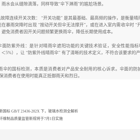
，雨水会从缝隙滴落，同样导致“伞下淋雨”的尴尬场景。
 无故障连续开关次数： “开关功能” 是其最基础、最高频的操作，是衡
能在暴雨突降时出现 “按动开关但伞无法撑开”，或在进入室内需收伞时 
，避免消费者因开关问题频繁更换雨伞，降低长期使用成本。
 伞面防紫外线：是针对晴雨伞遮阳功能的关键技术验证，安全性能指标明
＜5%），让 “防紫外线晴雨伞” 有了清晰的技术定义，不符合该要求的产
雨伞的国标检测，本质是消费者对产品安全耐用的核心诉求。伞面的防护
确保消费者在使用时能真正抵御雨天和烈日。
新国标 GB/T 23436-202X 下，玻璃水检测全解析
纤维制品质量监管新规将于7月1日实施