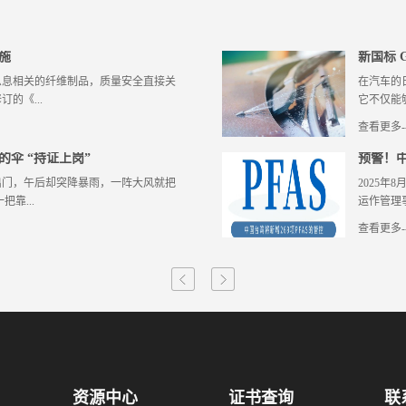
施
新国标 G
息息相关的纤维制品，质量安全直接关
在汽车的
的《...
它不仅能
查看更多-
《办法》）将正式施行，同步落地的还
视线清晰，
伞 “持证上岗”
预警！中
用技术要求》强制性国家标准。 新规的六大
发布，更
出门，午后却突降暴雨，一阵大风就把
2025
监管边界从原有“絮用纤维制品、学生
了解一下新
靠...
运作管理事
品和非生活用絮用纤维制品，实现全品
2009
玻璃纤维制品、碳纤维制品等特殊用途
及市场监
查看更多-
：4类禁用红线明确 原料安全是质量根
要求的不
，帮你抵御日晒雨淋，“一伞两用，四季
氟烷基物质（P
 • 禁止将医用纤维性废弃物、使用
伍、产品
一伞两用” 雨伞的核心作用是 “挡
其监管阈
法证实其未被污染的纤维制品、国家禁
市场需求以
力弱，晴天使用无法阻隔紫外线，甚至
有害物质
害物质污染的纤维和纤维制品以及国家
生。新国
用是 “防晒”，伞面会添加防晒涂层
万种，其
用于加工制作纤维制品； • 生活用
污垢，如
的紫外线，但部分遮阳伞的防水性较差，
（PFOA
得采用被污染的纤维、废旧纤维制品或
璃水的核
它同时具备应对晴天和雨天两种场景的
物质，因
棉短绒、经脱色漂白处理的纤维下脚、
视野，保
性。 晴雨伞的国标 GB 31892-
理办法》
物纤维、发霉变质的纤维以及国家规定
要。若玻
适用于由不同材料的伞面和伞架制作的手
一步实现
铺垫物原料的物质； • 内衣、婴幼
标对不同
资源中心
证书查询
联
B/T 23147-2018《晴雨伞》：
全氟及多