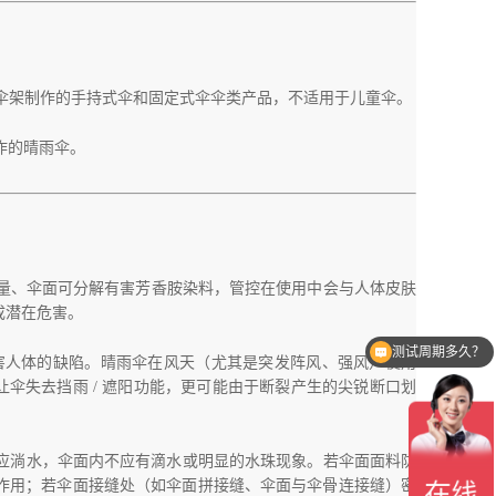
伞面和伞架制作的手持式伞和固定式伞伞类产品，不适用于儿童伞。
制作的晴雨伞。
量、伞面可分解有害芳香胺染料，管控在使用中会与人体皮肤
成潜在危害。
测试周期多久？
现伤害人体的缺陷。晴雨伞在风天（尤其是突发阵风、强风）使用
仅会让伞失去挡雨 / 遮阳功能，更可能由于断裂产生的尖锐断口划
，伞杆不应淌水，伞面内不应有滴水或明显的水珠现象。若伞面面料防
作用；若伞面接缝处（如伞面拼接缝、伞面与伞骨连接缝）密