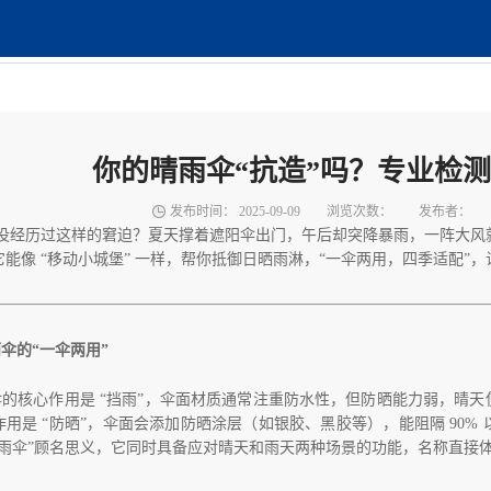
你的晴雨伞“抗造”吗？专业检测
发布时间：
2025-09-09
浏览次数：
发布者：
没经历过这样的窘迫？夏天撑着遮阳伞出门，午后却突降暴雨，一阵大风
它能像 “移动小城堡” 一样，帮你抵御日晒雨淋，“一伞两用，四季适配”
伞的“一伞两用”
伞的核心作用是
“挡雨”，伞面材质通常注重防水性，但防晒能力弱，晴
作用是 “防晒”，伞面会添加防晒涂层（如银胶、黑胶等），能阻隔 90
晴雨伞”顾名思义，它同时具备应对晴天和雨天两种场景的功能，名称直接体现