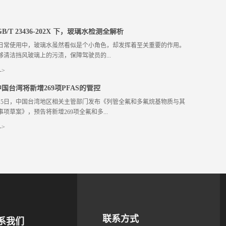
B/T 23436-202X 下，玻璃水检测全解析
日常使用中，玻璃水虽然看似是个小角色，却发挥着至关重要的作用。
够清洁挡风玻璃上的污渍，保障驾驶员的...
->
还对汽车的相关部件有着保护作用。而新国标 GB/T 23436 - 202X 的
国台湾将新增269项PFAS的管控
是为玻璃水的质量把控带来了全新的标准与要求。今天，就让我们深入
年8月5日，中国台湾地区相关主管部门发布《列管全氟和多氟烷基物质与其
国标下的玻璃水检测。 新国标出台背景 国家标准 GB/T 23436 -
项草案》，预告将新增269项全氟和多...
《汽车风窗玻璃清洗液》自首次发布实施的 15 年间，为行业的生产、使用
管提供了重要依据。但随着汽车化学品行业快速发展以及绿色低碳环保
->
断提高，原标准逐渐暴露出诸多问题。例如技术内容不完善、指标落
er- and polyfluoroalkyl substances, PFAS）为关注化学物质，并制定
型号划分不合理以及绿色低碳理念体现不足等，已无法适应行业发展、
值和具体管控措施，以期加强维护环境安全和保护民众健康，亦与国际
及监管工作的需要。在此背景下，新国标 GB/T 23436 - 202X 应运而
管理趋势接轨。 PFAS作为一系列化学物质的总称，目前已知数量达上
标检测项目详解 1.清洗效果： 新国标明确要求玻璃水要能有效去除常见
物质形态各异且应用范围广泛。其中部分PFAS，如全氟辛酸
油污、昆虫残留物、灰尘等，并且规定了最低清洁效率指标。毕竟，玻
）、全氟辛烷磺酸（PFOS）、全氟己烷磺酸（PFHxS）及其盐类和相关
心功能就是清洁玻璃，只有清洗效果达标，才能确保驾驶员拥有清晰的
其对环境和人类健康的危害明确，已纳入台湾《毒性化学物质分类及管
障行车安全。 2.防冻性能： 在寒冷天气下，玻璃水的防冻性能至关重
的管控范围之内，并依据斯德哥尔摩公约，对其使用进行了限制。为进
璃水因低温结冰，不仅无法正常清洗玻璃，还可能损坏相关设备。新国
预防性管理，针对目前未受管控的PFAS，相关主管部门计划新增“列管
类型玻璃水的冰点做出了严格规定。 3.腐蚀性测试： 玻璃水需要与汽车
联系方式
系我们
氟烷基物质与其运作管理事项”，拟根据不同物质形态和运营风险，对这