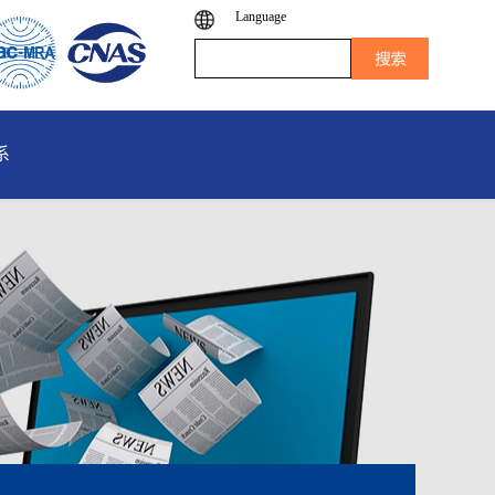
Language
系