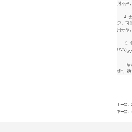
封不严
4.
足，可
用寿命
5.
UVA)
AV
晴
线”，
上一篇：
下一篇：