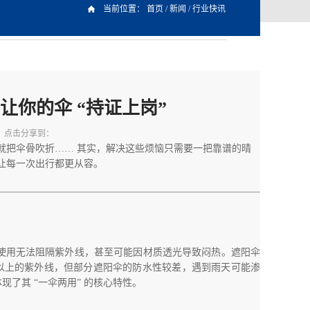
当前位置：
首页
/
新闻
/
行业快讯
让你的伞 “持证上岗”
点击分享到：
就把伞骨吹折…… 其实，解决这些烦恼只需要一把靠谱的晴
，让每一次出行都更从容。
天使用无法阻隔紫外线，甚至可能因材质透光导致闷热。遮阳伞
% 以上的紫外线，但部分遮阳伞的防水性较差，遇到雨天可能渗
了其 “一伞两用” 的核心特性。